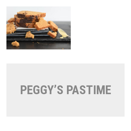
Naar
de
inhoud
springen
PEGGY’S PASTIME