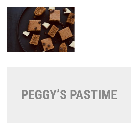
Naar
de
inhoud
springen
PEGGY’S PASTIME