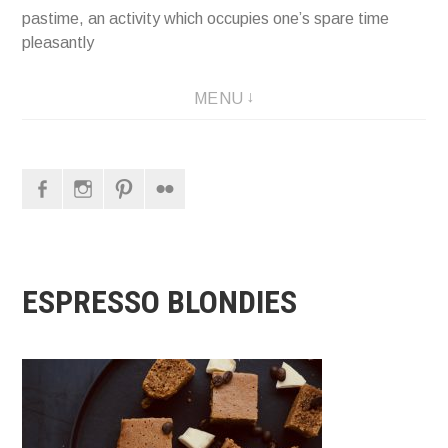
pastime, an activity which occupies one’s spare time
pleasantly
MENU
Facebook
Instagram
Pinterest
Flickr
ESPRESSO BLONDIES