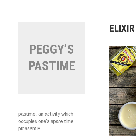
Naar
de
inhoud
springen
ELIXIR
PEGGY’S
PASTIME
pastime, an activity which
occupies one’s spare time
pleasantly