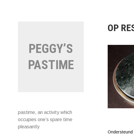
Naar
de
inhoud
springen
OP RE
PEGGY’S
PASTIME
pastime, an activity which
occupies one’s spare time
pleasantly
Ondersteund