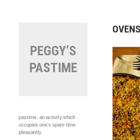
Naar
de
inhoud
springen
OVEN
PEGGY’S
PASTIME
pastime, an activity which
occupies one’s spare time
pleasantly