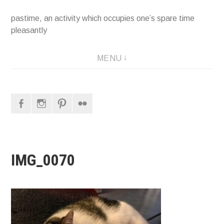
pastime, an activity which occupies one’s spare time
pleasantly
MENU
Facebook
Instagram
Pinterest
Flickr
IMG_0070