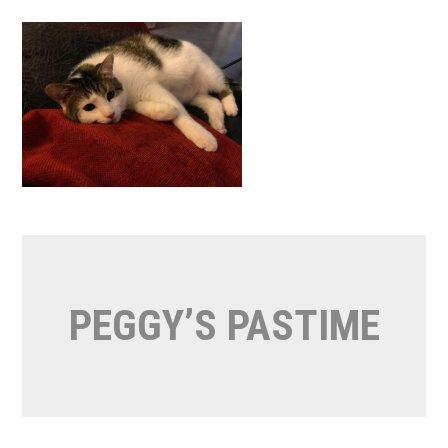
Naar
de
inhoud
springen
PEGGY’S PASTIME