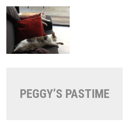
Naar
de
inhoud
springen
PEGGY’S PASTIME