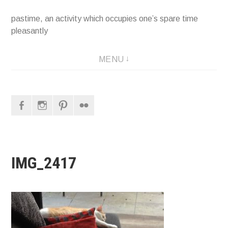
pastime, an activity which occupies one’s spare time
pleasantly
MENU
Facebook
Instagram
Pinterest
Flickr
IMG_2417