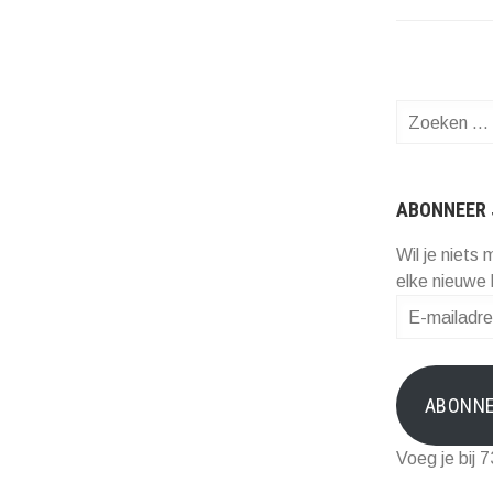
Zoeken
naar:
ABONNEER 
Wil je niets 
elke nieuwe 
E-
mailadres
ABONN
Voeg je bij 