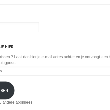
JE HIER
missen ? Laat dan hier je e-mail adres achter en je ontvangt een b
blogpost.
EREN
73 andere abonnees