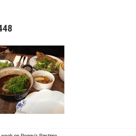
448
n week op Peggy’s Pastime …