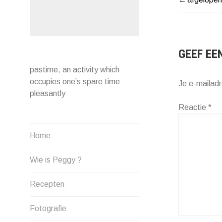
BERIC
NAVIG
GEEF EE
pastime, an activity which
occupies one’s spare time
Je e-mailadr
pleasantly
Reactie
*
Home
Wie is Peggy ?
Recepten
Fotografie