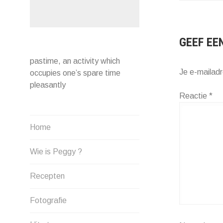
NAVIG
GEEF EE
pastime, an activity which
Je e-mailadr
occupies one’s spare time
pleasantly
Reactie
*
Home
Wie is Peggy ?
Recepten
Fotografie