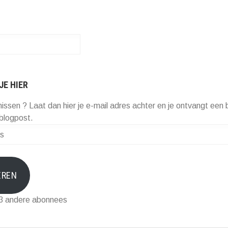
JE HIER
missen ? Laat dan hier je e-mail adres achter en je ontvangt een b
blogpost.
EREN
73 andere abonnees