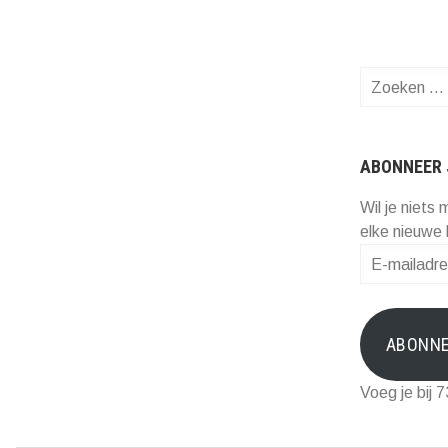
Zoeken
naar:
ABONNEER 
Wil je niets 
elke nieuwe 
E-
mailadres
ABONN
Voeg je bij 