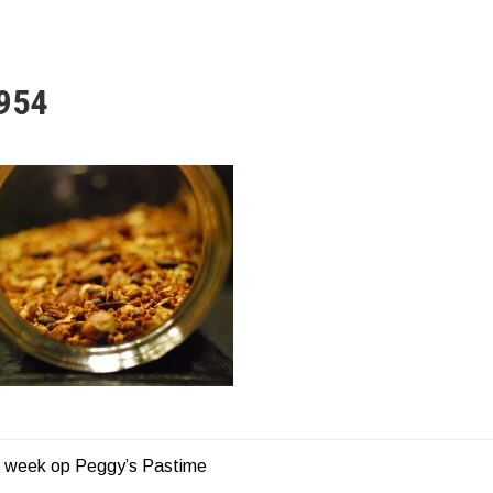
954
n week op Peggy’s Pastime
HT