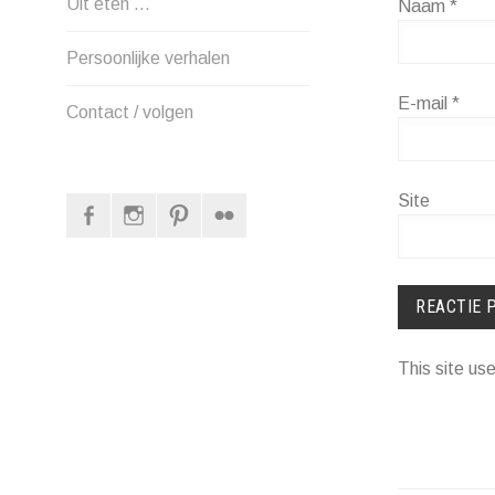
Uit eten …
Naam
*
Persoonlijke verhalen
E-mail
*
Contact / volgen
Site
Facebook
Instagram
Pinterest
Flickr
This site u