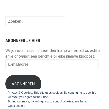
Zoeken
naar:
ABONNEER JE HIER
Wil je niets missen ? Laat dan hier je e-mail adres achter
en je ontvangt een berichtje bij elke nieuwe blogpost.
E-
mailadres
ABONNEREN
Privacy & Cookies: This site uses cookies. By continuing to use this
Voeg je bij 73 andere abonnees
website, you agree to their use.
To find out more, including how to control cookies, see here:
Cookiebeleid