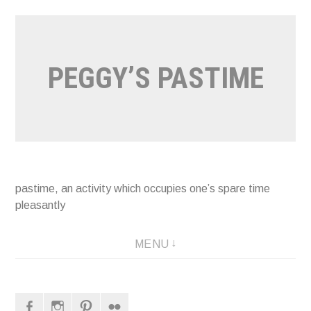
Naar
de
inhoud
PEGGY’S PASTIME
springen
pastime, an activity which occupies one’s spare time
pleasantly
MENU
Facebook
Instagram
Pinterest
Flickr