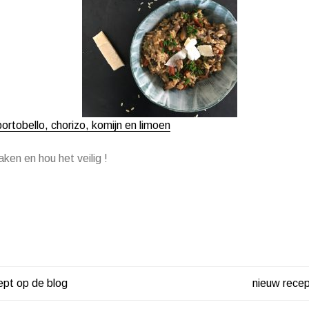
portobello, chorizo, komijn en limoen
ken en hou het veilig !
ept op de blog
nieuw recep
HT