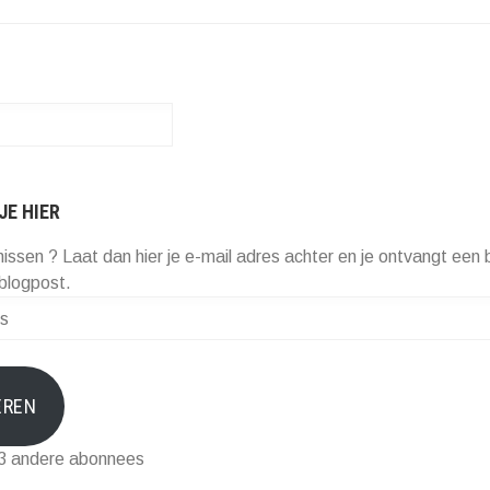
JE HIER
missen ? Laat dan hier je e-mail adres achter en je ontvangt een b
blogpost.
EREN
73 andere abonnees