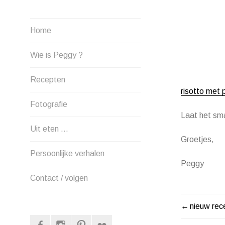
Home
Wie is Peggy ?
Recepten
risotto met 
Fotografie
Laat het sma
Uit eten …
Groetjes,
Persoonlijke verhalen
Peggy
Contact / volgen
nieuw rec
BERIC
Facebook
Instagram
Pinterest
Flickr