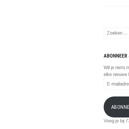
Zoeken
naar:
ABONNEER 
Wil je niets 
elke nieuwe 
E-
mailadres
ABONN
Voeg je bij 