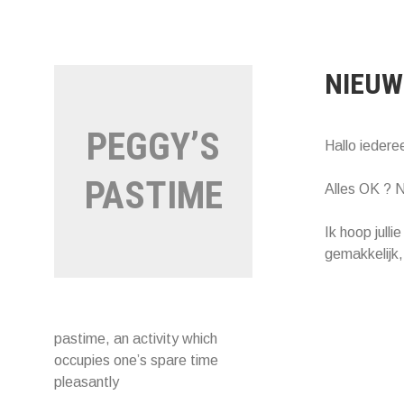
Naar
de
inhoud
springen
NIEUW
PEGGY’S
Hallo iedere
PASTIME
Alles OK ? N
Ik hoop jull
gemakkelijk,
pastime, an activity which
occupies one’s spare time
pleasantly