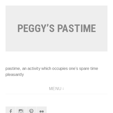
Naar
de
inhoud
PEGGY’S PASTIME
springen
pastime, an activity which occupies one’s spare time
pleasantly
MENU
Facebook
Instagram
Pinterest
Flickr