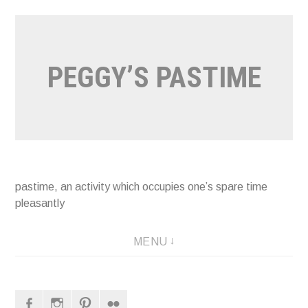
Naar
de
inhoud
PEGGY’S PASTIME
springen
pastime, an activity which occupies one’s spare time
pleasantly
MENU
Facebook
Instagram
Pinterest
Flickr