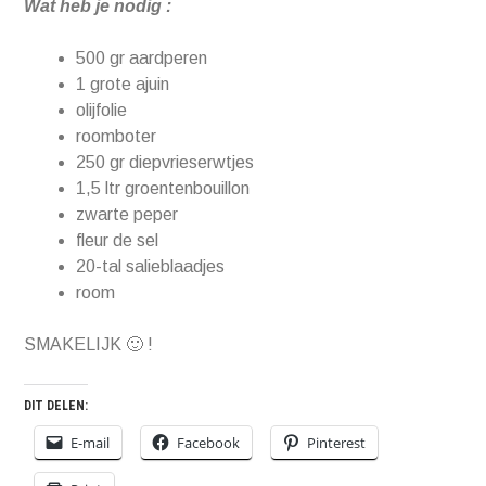
Wat heb je nodig :
500 gr aardperen
1 grote ajuin
olijfolie
roomboter
250 gr diepvrieserwtjes
1,5 ltr groentenbouillon
zwarte peper
fleur de sel
20-tal salieblaadjes
room
SMAKELIJK 🙂 !
DIT DELEN:
E-mail
Facebook
Pinterest