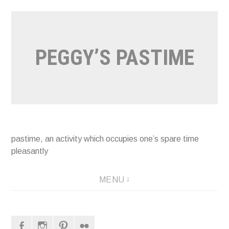
Naar
de
inhoud
PEGGY’S PASTIME
springen
pastime, an activity which occupies one’s spare time
pleasantly
MENU
Facebook
Instagram
Pinterest
Flickr