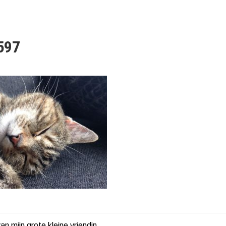
597
an mijn grote kleine vriendin …