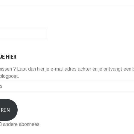
JE HIER
missen ? Laat dan hier je e-mail adres achter en je ontvangt een b
blogpost.
EREN
73 andere abonnees