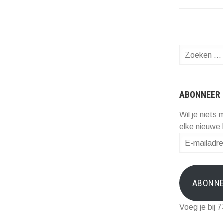
Zoeken
naar:
ABONNEER 
Wil je niets 
elke nieuwe 
E-
mailadres
ABONN
Voeg je bij 