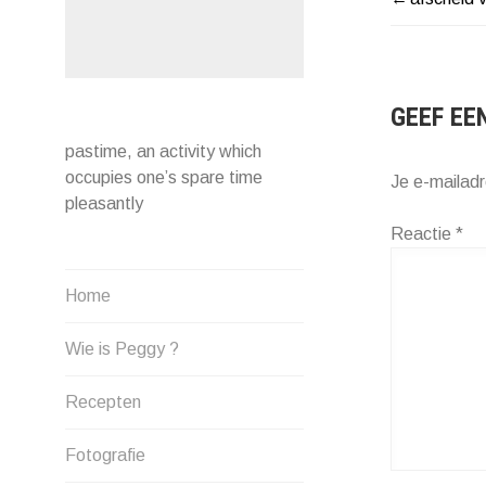
BERIC
NAVIG
GEEF EE
pastime, an activity which
occupies one’s spare time
Je e-mailadr
pleasantly
Reactie
*
Home
Wie is Peggy ?
Recepten
Fotografie