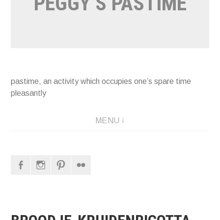
PEGGY’S PASTIME
pastime, an activity which occupies one’s spare time
pleasantly
MENU
Facebook
Instagram
Pinterest
Flickr