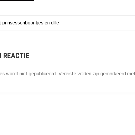
 prinsessenboontjes en dille
HT
ATIE
N REACTIE
es wordt niet gepubliceerd.
Vereiste velden zijn gemarkeerd me