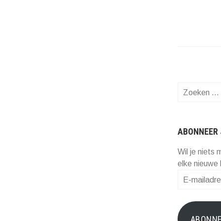
Zoeken
naar:
ABONNEER 
Wil je niets 
elke nieuwe 
E-
mailadres
ABONN