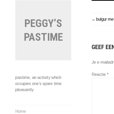
bulgur met
PEGGY’S
BERIC
NAVIG
PASTIME
GEEF EE
Je e-mailadr
Reactie
*
pastime, an activity which
occupies one’s spare time
pleasantly
Home