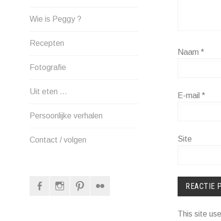
Wie is Peggy ?
Recepten
Naam
*
Fotografie
Uit eten …
E-mail
*
Persoonlijke verhalen
Site
Contact / volgen
Facebook
Instagram
Pinterest
Flickr
This site u