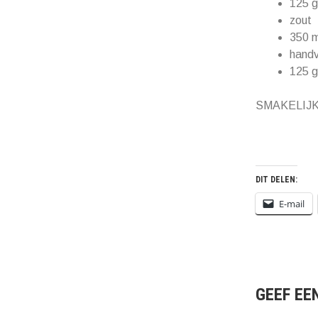
125 g
zout
350 m
handv
125 g
SMAKELIJK 
DIT DELEN:
E-mail
GEEF EE