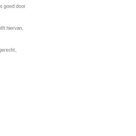
les goed door
ft hiervan,
gerecht,