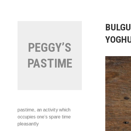
Naar
de
inhoud
springen
BULGU
YOGH
PEGGY’S
PASTIME
pastime, an activity which
occupies one’s spare time
pleasantly