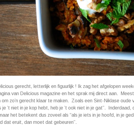
licious gerecht, letterlijk en figuurlijk ! Ik zag het afgelopen we
ina van Delicious magazine en het sprak mij direct aan. Meesta
 om zo’n gerecht klaar te maken. Zoals een Sint-Niklase oude v
 je ’t niet in je kop hebt, heb je ’t ook niet in je gat”. Inderdaad, 
aar het betekent dus zoveel als “als je iets in je hoofd, in je ge
nd dat eruit, dan moet dat gebeuren”.