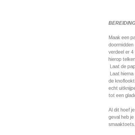
BEREIDING (
Maak een paa
doormidden e
verdeel er 4
hierop telken
Laat de pap
Laat hierna 
de knoflookt
echt uitknij
tot een glad
Al dit hoef 
geval heb je
smaaktoets