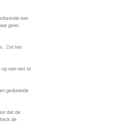
, gedurende een
maar geen
n. Zet het
 op een niet te
ken gedurende
oor dat de
check de