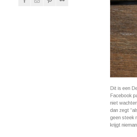
Dit is een De
Facebook pag
niet wachten
dan zegt “als
geen steek m
krijgt niema