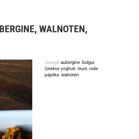
BERGINE, WALNOTEN,
Getagd
aubergine
,
bulgur
,
Griekse yoghurt
,
munt
,
rode
paprika
,
walnoten