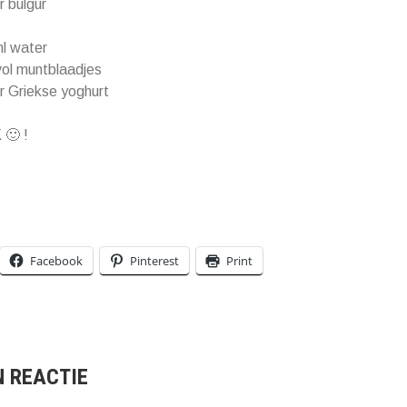
r bulgur
l water
ol muntblaadjes
r Griekse yoghurt
🙂 !
Facebook
Pinterest
Print
N REACTIE