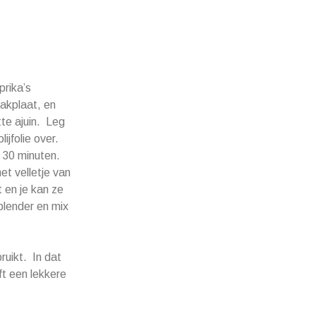
prika’s
bakplaat, en
tte ajuin. Leg
ijfolie over.
 30 minuten.
et velletje van
t en je kan ze
blender en mix
ruikt. In dat
ft een lekkere