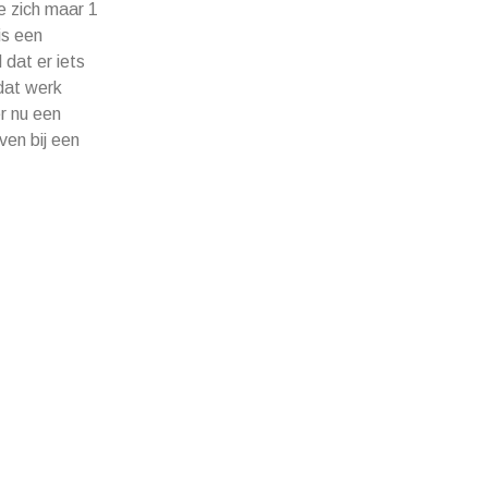
e zich maar 1
is een
 dat er iets
dat werk
r nu een
ven bij een