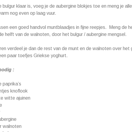
 bulgur klaar is, voeg je de aubergine blokjes toe en meng je al
warm nog even op laag vuur.
ssen een goed handvol muntblaadjes in fijne reepjes. Meng de hel
 helft van de walnoten, door het bulgur / aubergine mengsel.
eren verdeel je dan de rest van de munt en de walnoten over het 
en paar toefjes Griekse yoghurt.
nodig :
e paprika’s
ntjes knoflook
te witte ajuinen
ie
r
ubergine
r walnoten