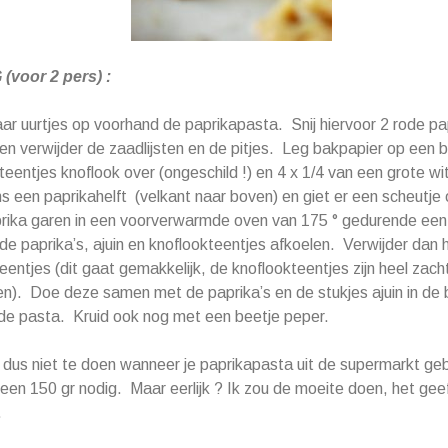
voor 2 pers) :
r uurtjes op voorhand de paprikapasta. Snij hiervoor 2 rode pa
n verwijder de zaadlijsten en de pitjes. Leg bakpapier op een 
 teentjes knoflook over (ongeschild !) en 4 x 1/4 van een grote wi
s een paprikahelft (velkant naar boven) en giet er een scheutje ol
rika garen in een voorverwarmde oven van 175 ° gedurende een
de paprika’s, ajuin en knoflookteentjes afkoelen. Verwijder dan h
eentjes (dit gaat gemakkelijk, de knoflookteentjes zijn heel zach
pen). Doe deze samen met de paprika’s en de stukjes ajuin in de 
de pasta. Kruid ook nog met een beetje peper.
je dus niet te doen wanneer je paprikapasta uit de supermarkt geb
 een 150 gr nodig. Maar eerlijk ? Ik zou de moeite doen, het gee
.