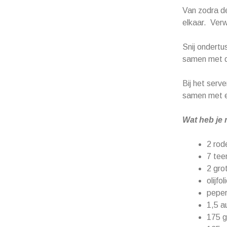
Van zodra de
elkaar. Ver
Snij ondertu
samen met de
Bij het serv
samen met e
Wat heb je 
2 rod
7 tee
2 gro
olijfol
pepe
1,5 a
175 g