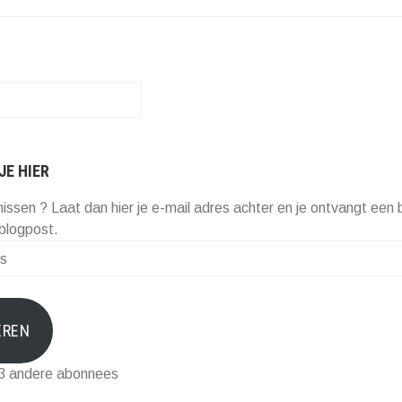
JE HIER
missen ? Laat dan hier je e-mail adres achter en je ontvangt een b
blogpost.
EREN
73 andere abonnees