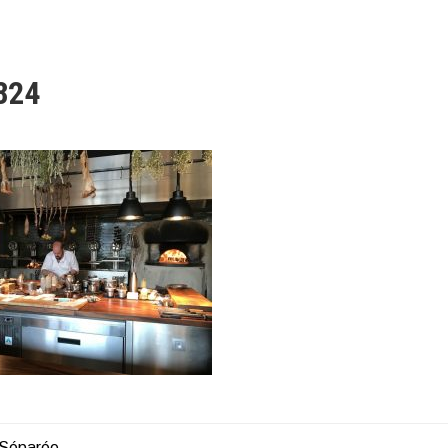
824
Séparée