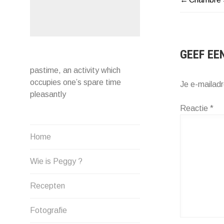
BERIC
NAVIG
GEEF EE
pastime, an activity which
occupies one’s spare time
Je e-mailadr
pleasantly
Reactie
*
Home
Wie is Peggy ?
Recepten
Fotografie