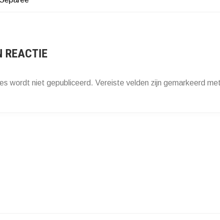
HT
ATIE
N REACTIE
es wordt niet gepubliceerd.
Vereiste velden zijn gemarkeerd me