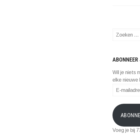
Zoeken
naar:
ABONNEER 
Wil je niets 
elke nieuwe 
E-
mailadres
ABONN
Voeg je bij 