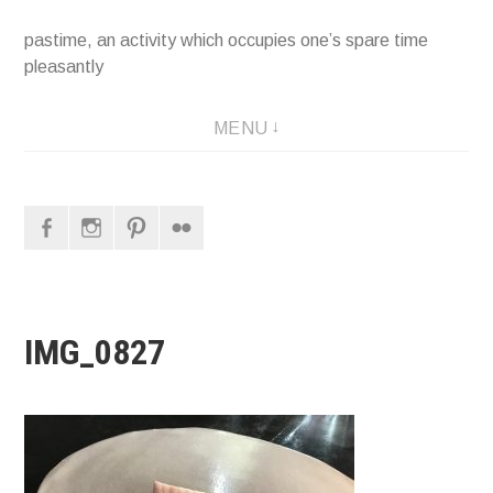
pastime, an activity which occupies one’s spare time
pleasantly
MENU
Facebook
Instagram
Pinterest
Flickr
IMG_0827