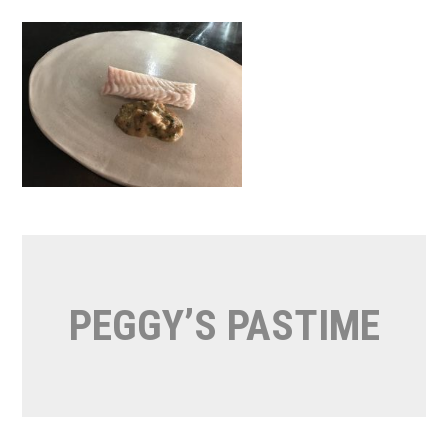
Naar
de
inhoud
springen
PEGGY’S PASTIME