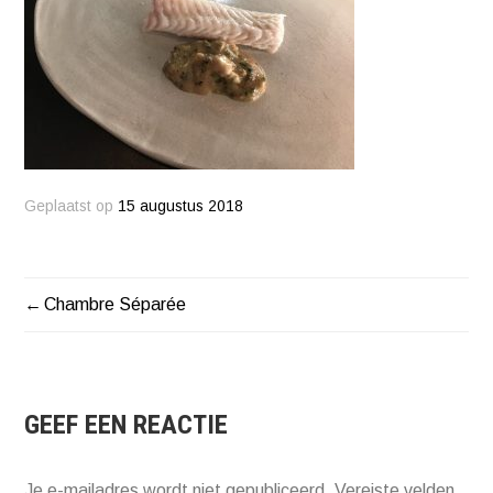
Geplaatst op
15 augustus 2018
Chambre Séparée
BERICHT
NAVIGATIE
GEEF EEN REACTIE
Je e-mailadres wordt niet gepubliceerd.
Vereiste velden