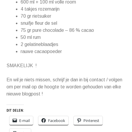
600 ml + 100 ml volle room
4 takjes rozemarijn
70 gr rietsuiker
snuifje fleur de sel
75 gr pure chocolade – 86 % cacao
50 ml rum
2 gelatineblaadjes
rauwe cacaopoeder
SMAKELIJK !
En wil je niets missen, schrijf je dan in bij contact / volgen
om per mail op de hoogte te worden gehouden van elke
nieuwe blogpost !
DIT DELEN:
E-mail
Facebook
Pinterest