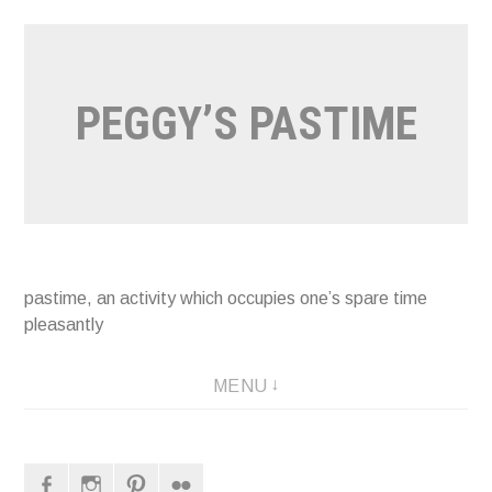
Naar
de
inhoud
PEGGY’S PASTIME
springen
pastime, an activity which occupies one’s spare time
pleasantly
MENU
Facebook
Instagram
Pinterest
Flickr