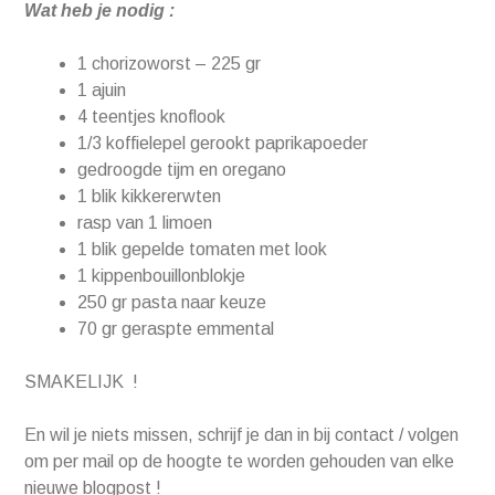
Wat heb je nodig :
1 chorizoworst – 225 gr
1 ajuin
4 teentjes knoflook
1/3 koffielepel gerookt paprikapoeder
gedroogde tijm en oregano
1 blik kikkererwten
rasp van 1 limoen
1 blik gepelde tomaten met look
1 kippenbouillonblokje
250 gr pasta naar keuze
70 gr geraspte emmental
SMAKELIJK !
En wil je niets missen, schrijf je dan in bij contact / volgen
om per mail op de hoogte te worden gehouden van elke
nieuwe blogpost !