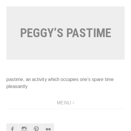
Naar
de
inhoud
PEGGY’S PASTIME
springen
pastime, an activity which occupies one’s spare time
pleasantly
MENU
Facebook
Instagram
Pinterest
Flickr