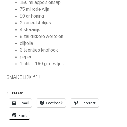
150 ml appelsiensap
75 ml rode wijn
50 gr honing
2 kaneelstokjes
4 steranijs
8-tal dikkere wortelen
olijfolie
3 teentjes knoflook
peper
1 blik – 160 gr erwtjes
SMAKELIJK 🙂 !
DIT DELEN:
E-mail
Facebook
Pinterest
Print