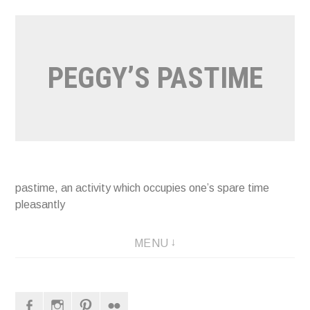
Naar
de
inhoud
PEGGY’S PASTIME
springen
pastime, an activity which occupies one’s spare time
pleasantly
MENU
Facebook
Instagram
Pinterest
Flickr