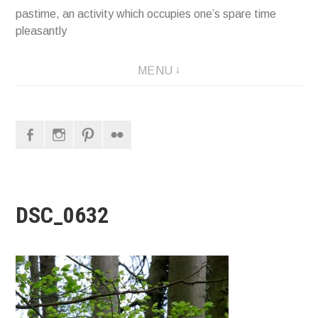
pastime, an activity which occupies one’s spare time
pleasantly
MENU
Facebook
Instagram
Pinterest
Flickr
DSC_0632