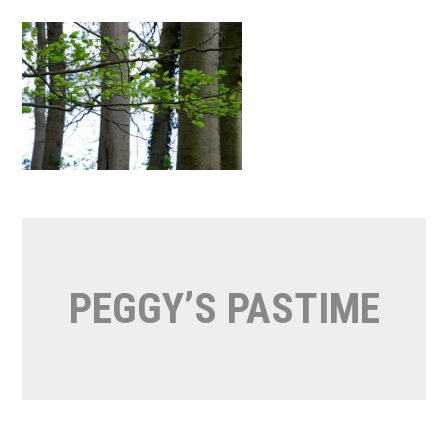
Naar
de
inhoud
springen
PEGGY’S PASTIME