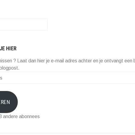
JE HIER
missen ? Laat dan hier je e-mail adres achter en je ontvangt een b
blogpost.
EREN
73 andere abonnees