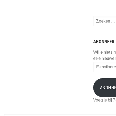
Zoeken
naar:
ABONNEER 
Wil je niets 
elke nieuwe 
E-
mailadres
ABONN
Voeg je bij 