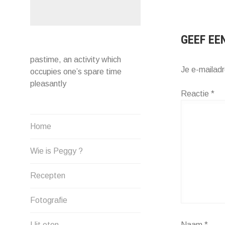
NAVIG
GEEF EE
pastime, an activity which
Je e-mailadr
occupies one’s spare time
pleasantly
Reactie
*
Home
Wie is Peggy ?
Recepten
Fotografie
Uit eten …
Naam
*