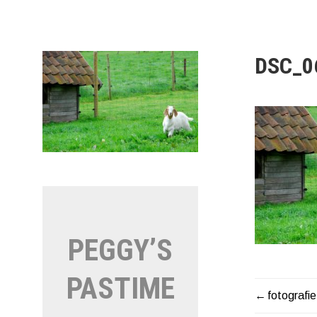
Naar
de
inhoud
springen
DSC_0
PEGGY’S
PASTIME
fotografi
BERIC