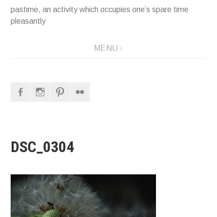
pastime, an activity which occupies one’s spare time
pleasantly
MENU
Facebook
Instagram
Pinterest
Flickr
DSC_0304