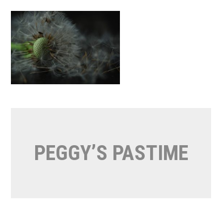
Naar
de
inhoud
springen
PEGGY’S PASTIME