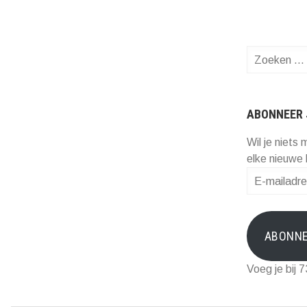
Zoeken
naar:
ABONNEER 
Wil je niets 
elke nieuwe 
E-
mailadres
ABONN
Voeg je bij 