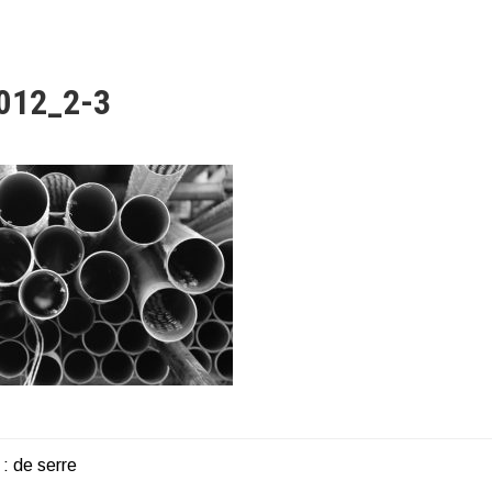
012_2-3
 : de serre
HT