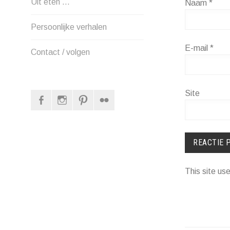
Uit eten …
Naam
*
Persoonlijke verhalen
E-mail
*
Contact / volgen
Site
Facebook
Instagram
Pinterest
Flickr
This site u