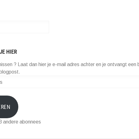
JE HIER
missen ? Laat dan hier je e-mail adres achter en je ontvangt een b
blogpost.
EREN
73 andere abonnees