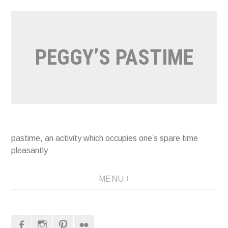
Naar
de
inhoud
PEGGY’S PASTIME
springen
pastime, an activity which occupies one’s spare time
pleasantly
MENU
Facebook
Instagram
Pinterest
Flickr