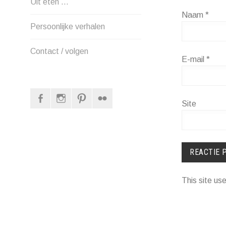
Uit eten …
Naam
*
Persoonlijke verhalen
Contact / volgen
E-mail
*
Facebook
Instagram
Pinterest
Flickr
Site
This site u