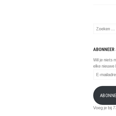
Zoeken
naar:
ABONNEER 
Wil je niets 
elke nieuwe 
E-
mailadres
ABONN
Voeg je bij 