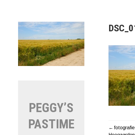
Naar
de
inhoud
springen
DSC_0
PEGGY’S
PASTIME
fotografi
BERIC
Hoegaarden