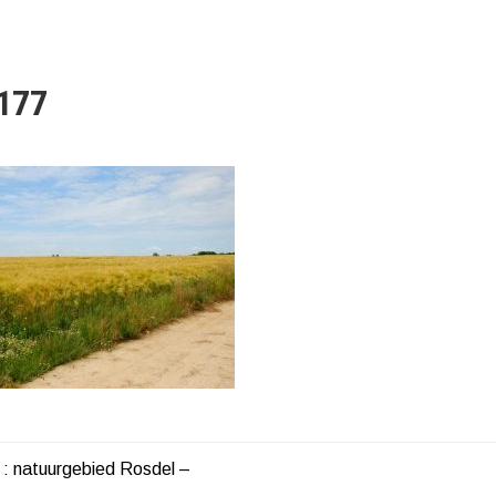
177
e : natuurgebied Rosdel –
HT