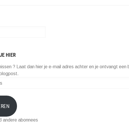
JE HIER
missen ? Laat dan hier je e-mail adres achter en je ontvangt een b
blogpost.
EREN
73 andere abonnees