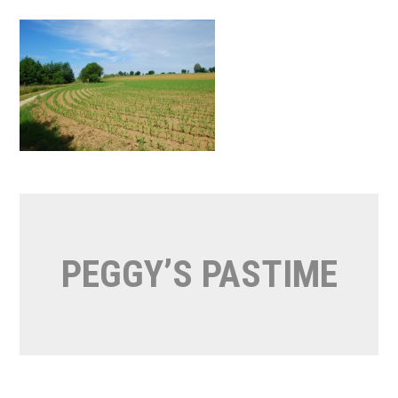
Naar
de
inhoud
springen
PEGGY’S PASTIME