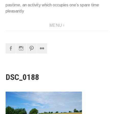
pastime, an activity which occupies one’s spare time
pleasantly
MENU
Facebook
Instagram
Pinterest
Flickr
DSC_0188