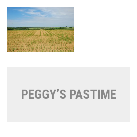
Naar
de
inhoud
springen
PEGGY’S PASTIME