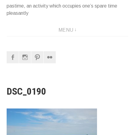
pastime, an activity which occupies one’s spare time
pleasantly
MENU
Facebook
Instagram
Pinterest
Flickr
DSC_0190