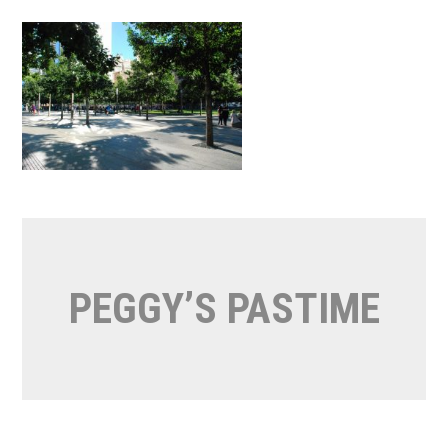
Naar
de
inhoud
springen
PEGGY’S PASTIME