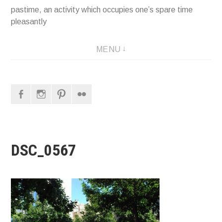
pastime, an activity which occupies one’s spare time
pleasantly
MENU
Facebook
Instagram
Pinterest
Flickr
DSC_0567