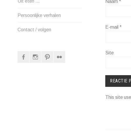
Uit eten …
Naam
*
Persoonlijke verhalen
E-mail
*
Contact / volgen
Site
Facebook
Instagram
Pinterest
Flickr
This site u