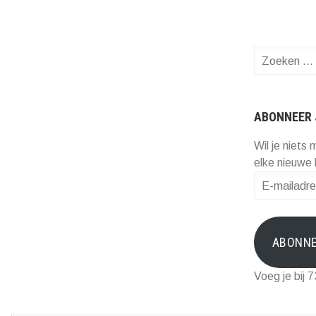
Zoeken
naar:
ABONNEER 
Wil je niets 
elke nieuwe 
E-
mailadres
ABONN
Voeg je bij 