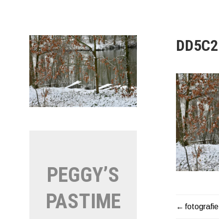
Naar
de
inhoud
springen
DD5C2
PEGGY’S
PASTIME
fotografie
BERIC