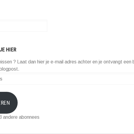
JE HIER
missen ? Laat dan hier je e-mail adres achter en je ontvangt een b
blogpost.
EREN
73 andere abonnees