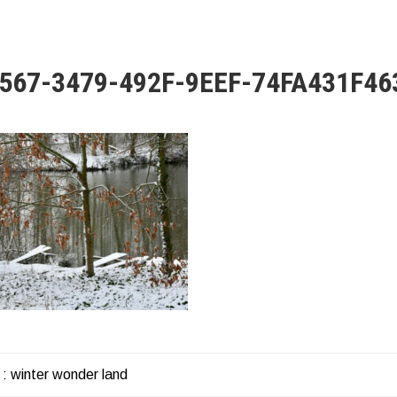
567-3479-492F-9EEF-74FA431F46
 : winter wonder land
HT