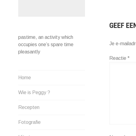
NAVIG
GEEF EE
pastime, an activity which
Je e-mailadr
occupies one’s spare time
pleasantly
Reactie
*
Home
Wie is Peggy ?
Recepten
Fotografie