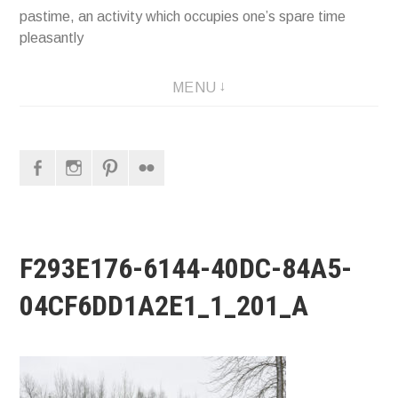
pastime, an activity which occupies one’s spare time
pleasantly
MENU
Facebook
Instagram
Pinterest
Flickr
F293E176-6144-40DC-84A5-
04CF6DD1A2E1_1_201_A