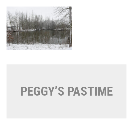
Naar
de
inhoud
springen
PEGGY’S PASTIME