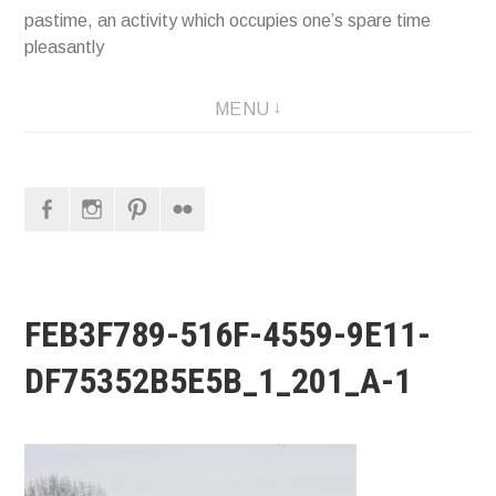
pastime, an activity which occupies one’s spare time
pleasantly
MENU
Facebook
Instagram
Pinterest
Flickr
FEB3F789-516F-4559-9E11-
DF75352B5E5B_1_201_A-1