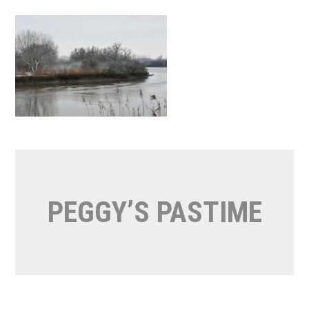
Naar
de
inhoud
springen
PEGGY’S PASTIME