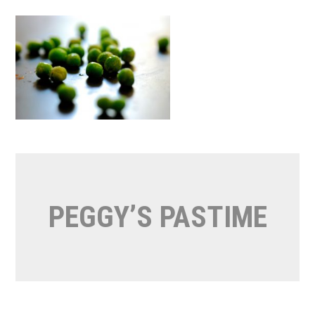
Naar
de
inhoud
springen
PEGGY’S PASTIME