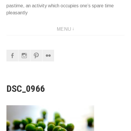
pastime, an activity which occupies one’s spare time
pleasantly
MENU
Facebook
Instagram
Pinterest
Flickr
DSC_0966