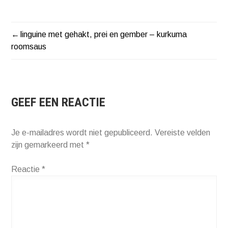
linguine met gehakt, prei en gember – kurkuma
BERICHT
roomsaus
NAVIGATIE
GEEF EEN REACTIE
Je e-mailadres wordt niet gepubliceerd.
Vereiste velden
zijn gemarkeerd met
*
Reactie
*