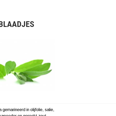
 BLAADJES
 gemarineerd in olijfolie, salie,
HT
ikapoeder en gerookt zout