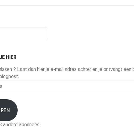
JE HIER
missen ? Laat dan hier je e-mail adres achter en je ontvangt een b
blogpost.
EREN
73 andere abonnees