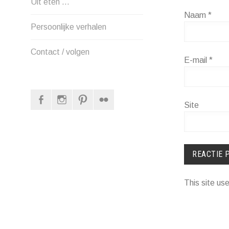
Uit eten …
Naam
*
Persoonlijke verhalen
Contact / volgen
E-mail
*
Facebook
Instagram
Pinterest
Flickr
Site
This site u