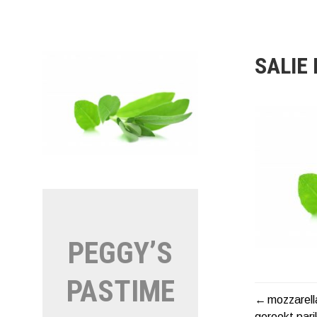
Naar
de
inhoud
springen
SALIE
PEGGY’S
PASTIME
mozzarella
BERIC
gerookt par