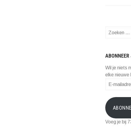
Zoeken
naar:
ABONNEER 
Wil je niets 
elke nieuwe 
E-
mailadres
ABONN
Voeg je bij 