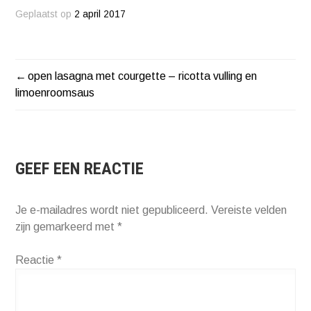
Geplaatst op
2 april 2017
open lasagna met courgette – ricotta vulling en
BERICHT
limoenroomsaus
NAVIGATIE
GEEF EEN REACTIE
Je e-mailadres wordt niet gepubliceerd.
Vereiste velden
zijn gemarkeerd met
*
Reactie
*