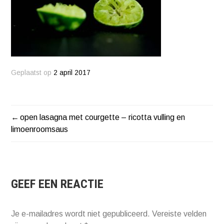
Geplaatst op
2 april 2017
open lasagna met courgette – ricotta vulling en
BERICHT
limoenroomsaus
NAVIGATIE
GEEF EEN REACTIE
Je e-mailadres wordt niet gepubliceerd.
Vereiste velden