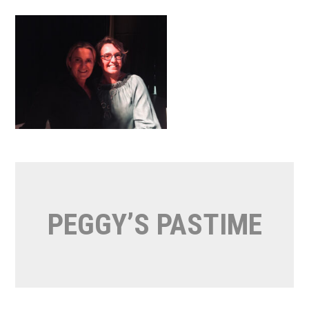
Naar
de
inhoud
springen
PEGGY’S PASTIME