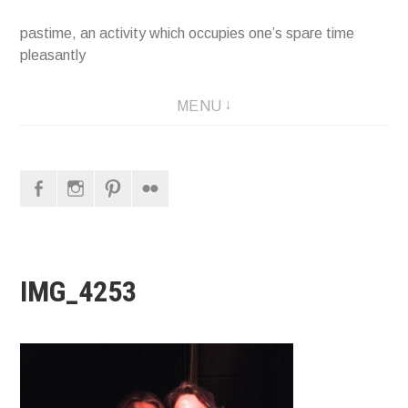
pastime, an activity which occupies one’s spare time
pleasantly
MENU
Facebook
Instagram
Pinterest
Flickr
IMG_4253