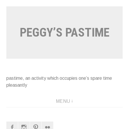
Naar
de
inhoud
PEGGY’S PASTIME
springen
pastime, an activity which occupies one’s spare time
pleasantly
MENU
Facebook
Instagram
Pinterest
Flickr