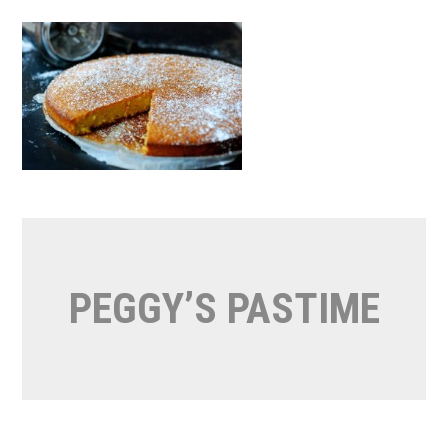
Naar
de
inhoud
springen
PEGGY’S PASTIME