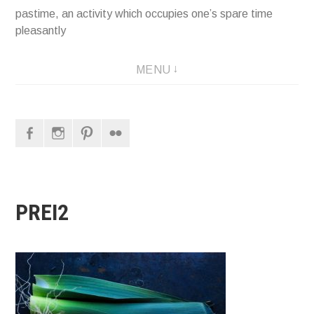
pastime, an activity which occupies one’s spare time
pleasantly
MENU
Facebook
Instagram
Pinterest
Flickr
PREI2