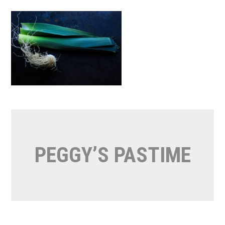
Naar
de
inhoud
springen
PEGGY’S PASTIME