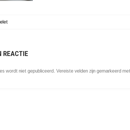
elet
HT
ATIE
N REACTIE
es wordt niet gepubliceerd.
Vereiste velden zijn gemarkeerd me