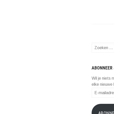
Zoeken
naar:
ABONNEER 
Wil je niets 
elke nieuwe 
E-
mailadres
ABONN