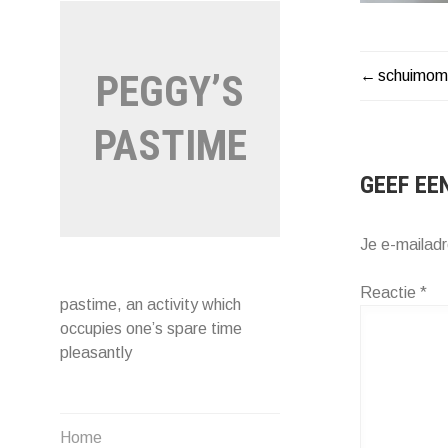
schuimom
PEGGY’S
BERIC
NAVIG
PASTIME
GEEF EE
Je e-mailadr
Reactie
*
pastime, an activity which
occupies one’s spare time
pleasantly
Home