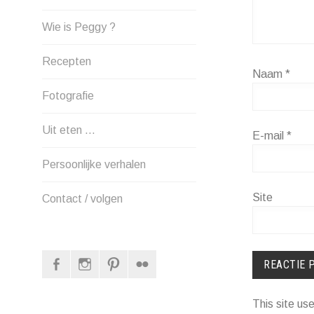
Wie is Peggy ?
Recepten
Naam
*
Fotografie
Uit eten …
E-mail
*
Persoonlijke verhalen
Site
Contact / volgen
Facebook
Instagram
Pinterest
Flickr
This site u