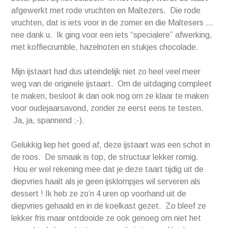
afgewerkt met rode vruchten en Maltezers. Die rode
vruchten, dat is iets voor in de zomer en die Maltesers …
nee dank u. Ik ging voor een iets “specialere” afwerking,
met koffiecrumble, hazelnoten en stukjes chocolade.
Mijn ijstaart had dus uiteindelijk niet zo heel veel meer
weg van de originele ijstaart. Om de uitdaging compleet
te maken, besloot ik dan ook nog om ze klaar te maken
voor oudejaarsavond, zonder ze eerst eens te testen.
Ja, ja, spannend ;-).
Gelukkig liep het goed af, deze ijstaart was een schot in
de roos. De smaak is top, de structuur lekker romig.
Hou er wel rekening mee dat je deze taart tijdig uit de
diepvries haalt als je geen ijsklompjes wil serveren als
dessert ! Ik heb ze zo’n 4 uren op voorhand uit de
diepvries gehaald en in de koelkast gezet. Zo bleef ze
lekker fris maar ontdooide ze ook genoeg om niet het