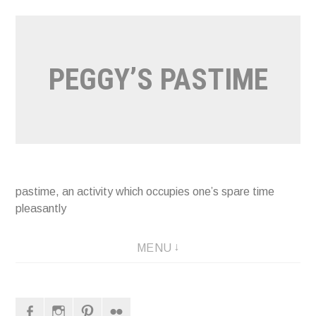
Naar
de
inhoud
PEGGY’S PASTIME
springen
pastime, an activity which occupies one’s spare time
pleasantly
MENU
Facebook
Instagram
Pinterest
Flickr