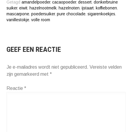
Getagd
amandelpoeder
,
cacaopoeder
,
dessert
,
donkerbruine
suiker
,
eiwit
,
hazelnootmelk
,
hazelnoten
,
ijstaart
,
koffiebonen
,
mascarpone
,
poedersuiker
,
pure chocolade
,
sigarenkoekjes
,
vanillestokje
,
volle room
GEEF EEN REACTIE
Je e-mailadres wordt niet gepubliceerd.
Vereiste velden
zijn gemarkeerd met
*
Reactie
*