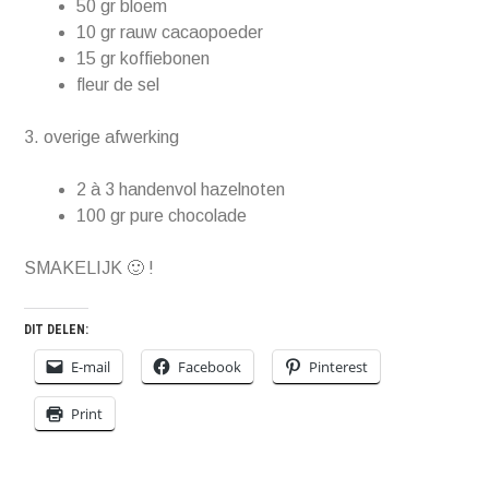
50 gr bloem
10 gr rauw cacaopoeder
15 gr koffiebonen
fleur de sel
3. overige afwerking
2 à 3 handenvol hazelnoten
100 gr pure chocolade
SMAKELIJK 🙂 !
DIT DELEN:
E-mail
Facebook
Pinterest
Print