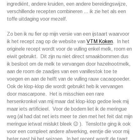
ingrediënt, andere kruiden, een andere bereidingswijze,
verschillende recepten combineren … ik zie het als een
toffe uitdaging voor mezelf.
Zo ben ik nu fier op mijn versie van een ijstaart waarvoor
ik het recept zag op de website van
VTM Koken
. In het
originele recept wordt voor de vulling enkel melk, room en
eiwit gebruikt. Dit zijn nu niet direct smaakbommen dus
ik besloot om de melk te vervangen door hazelnootmelk,
aan de room de zaadjes van een vanillestok toe te
voegen en aan de helft van de vulling rauw cacaopoeder.
Ook de klop-klop die wordt gebruikt heb ik vervangen
door mascarpone. Het is misschien een rare
hersenkronkel van mij maar dat klop-klop gedoe leek mij
maar iets artificieel. Voor de bodem liet ik de meringue
weg (al had dat net iets meer te zien met het feit dat mijn
meringue ietwat mislukt bleek 😉 ). Tenslotte ging ik ook
voor een compleet andere afwerking, eentje die voor mij
beter past bij het seizoen. In het recept wordt de taart