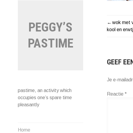
wok met v
PEGGY’S
BERIC
kool en erwt
NAVIG
PASTIME
GEEF EE
Je e-mailadr
pastime, an activity which
Reactie
*
occupies one’s spare time
pleasantly
Home