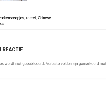
arkensreepjes, roerei, Chinese
HT
jes
ATIE
N REACTIE
es wordt niet gepubliceerd.
Vereiste velden zijn gemarkeerd me