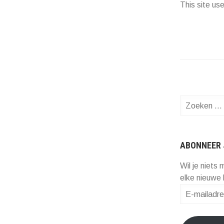
This site u
Zoeken
naar:
ABONNEER 
Wil je niets 
elke nieuwe 
E-
mailadres