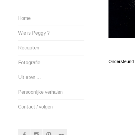
Home
Wie is Peggy ?
Recepten
Ondersteund
Fotografie
Uit eten …
Persoonlijke verhalen
Contact / volgen
Facebook
Instagram
Pinterest
Flickr