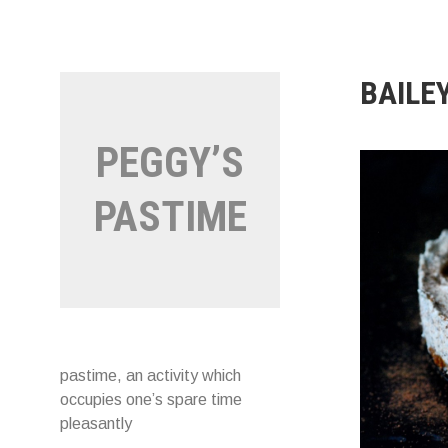
Naar
de
inhoud
springen
BAILE
PEGGY’S
PASTIME
pastime, an activity which
occupies one’s spare time
pleasantly