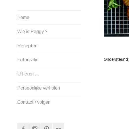
Home
Wie is Peggy ?
Recepten
Ondersteund
Fotografie
Uit eten …
Persoonlijke verhalen
Contact / volgen
Facebook
Instagram
Pinterest
Flickr