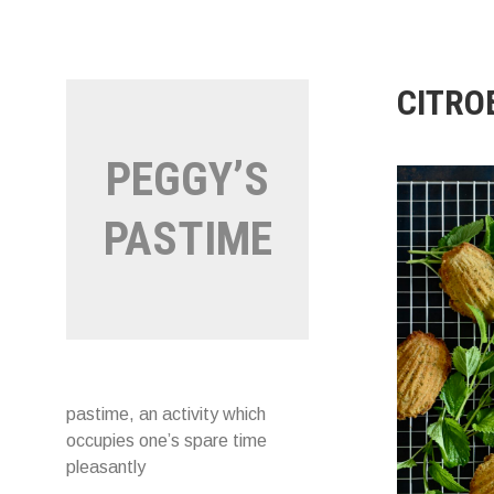
Naar
de
inhoud
springen
CITRO
PEGGY’S
PASTIME
pastime, an activity which
occupies one’s spare time
pleasantly