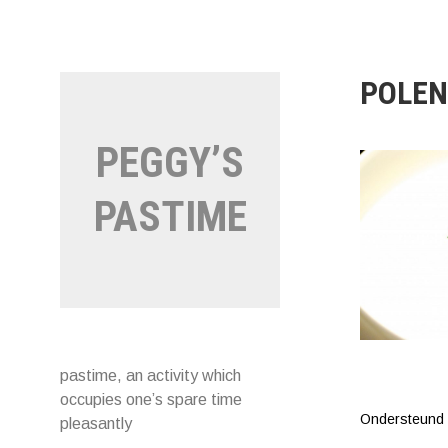
Naar
de
inhoud
springen
POLEN
PEGGY’S
PASTIME
pastime, an activity which
occupies one’s spare time
Ondersteund
pleasantly